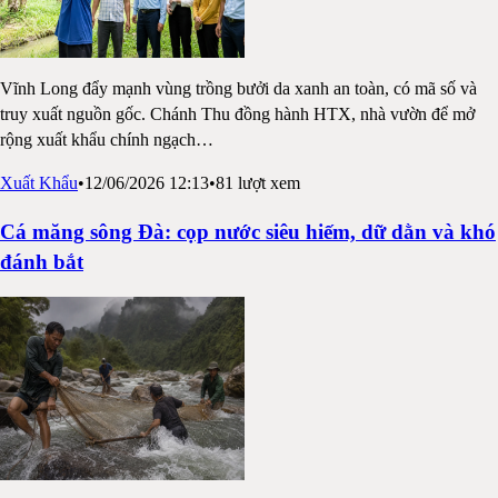
Vĩnh Long đẩy mạnh vùng trồng bưởi da xanh an toàn, có mã số và
truy xuất nguồn gốc. Chánh Thu đồng hành HTX, nhà vườn để mở
rộng xuất khẩu chính ngạch
…
Xuất Khẩu
•
12/06/2026 12:13
•
81
lượt xem
Cá măng sông Đà: cọp nước siêu hiếm, dữ dằn và khó
đánh bắt