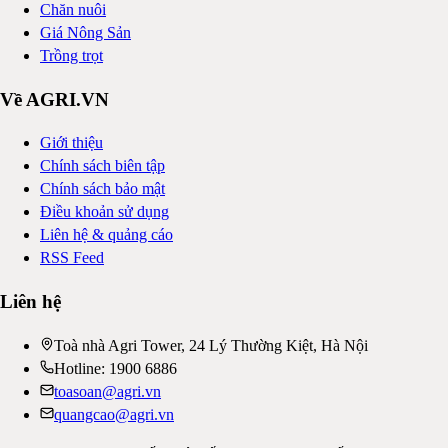
Chăn nuôi
Giá Nông Sản
Trồng trọt
Về AGRI.VN
Giới thiệu
Chính sách biên tập
Chính sách bảo mật
Điều khoản sử dụng
Liên hệ & quảng cáo
RSS Feed
Liên hệ
Toà nhà Agri Tower, 24 Lý Thường Kiệt, Hà Nội
Hotline: 1900 6886
toasoan@agri.vn
quangcao@agri.vn