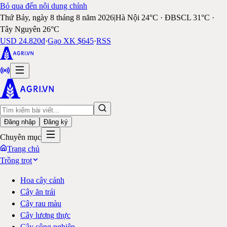
Bỏ qua đến nội dung chính
Thứ Bảy, ngày 8 tháng 8 năm 2026
|
Hà Nội 24°C · ĐBSCL 31°C ·
Tây Nguyên 26°C
USD 24.820đ
·
Gạo XK $645
·
RSS
Đăng nhập
Đăng ký
Chuyên mục
Trang chủ
Trồng trọt
Hoa cây cảnh
Cây ăn trái
Cây rau màu
Cây lương thực
Cây công nghiệp