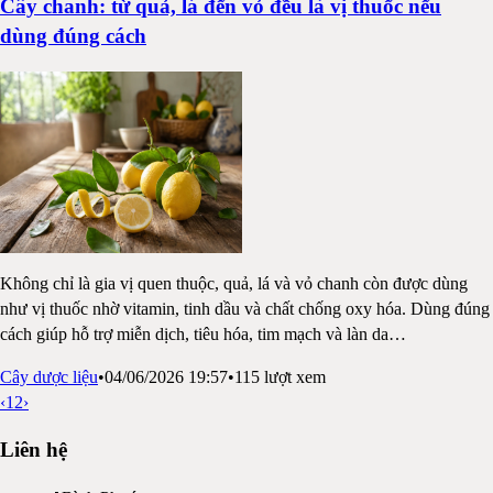
Cây chanh: từ quả, lá đến vỏ đều là vị thuốc nếu
dùng đúng cách
Không chỉ là gia vị quen thuộc, quả, lá và vỏ chanh còn được dùng
như vị thuốc nhờ vitamin, tinh dầu và chất chống oxy hóa. Dùng đúng
cách giúp hỗ trợ miễn dịch, tiêu hóa, tim mạch và làn da
…
Cây dược liệu
•
04/06/2026 19:57
•
115
lượt xem
‹
1
2
›
Liên hệ