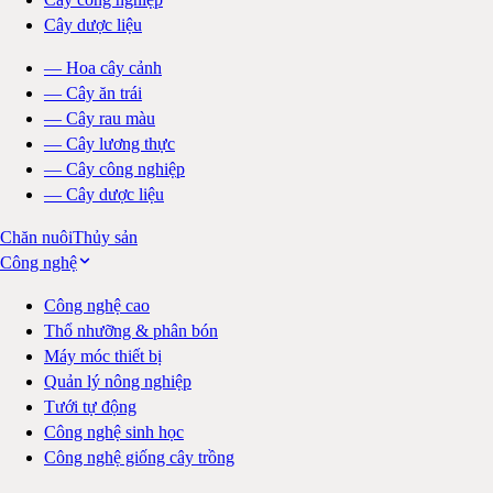
Cây dược liệu
—
Hoa cây cảnh
—
Cây ăn trái
—
Cây rau màu
—
Cây lương thực
—
Cây công nghiệp
—
Cây dược liệu
Chăn nuôi
Thủy sản
Công nghệ
Công nghệ cao
Thổ nhưỡng & phân bón
Máy móc thiết bị
Quản lý nông nghiệp
Tưới tự động
Công nghệ sinh học
Công nghệ giống cây trồng