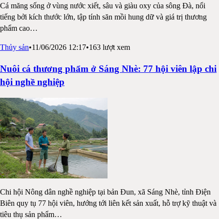
Cá măng sống ở vùng nước xiết, sâu và giàu oxy của sông Đà, nổi
tiếng bởi kích thước lớn, tập tính săn mồi hung dữ và giá trị thương
phẩm cao
…
Thủy sản
•
11/06/2026 12:17
•
163
lượt xem
Nuôi cá thương phẩm ở Sáng Nhè: 77 hội viên lập chi
hội nghề nghiệp
Chi hội Nông dân nghề nghiệp tại bản Đun, xã Sáng Nhè, tỉnh Điện
Biên quy tụ 77 hội viên, hướng tới liên kết sản xuất, hỗ trợ kỹ thuật và
tiêu thụ sản phẩm
…