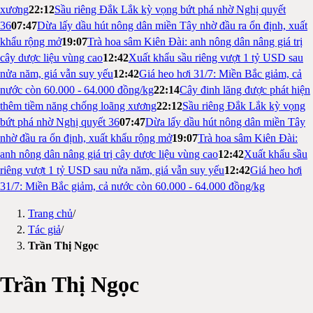
xương
22:12
Sầu riêng Đắk Lắk kỳ vọng bứt phá nhờ Nghị quyết
36
07:47
Dừa lấy dầu hút nông dân miền Tây nhờ đầu ra ổn định, xuất
khẩu rộng mở
19:07
Trà hoa sâm Kiên Đài: anh nông dân nâng giá trị
cây dược liệu vùng cao
12:42
Xuất khẩu sầu riêng vượt 1 tỷ USD sau
nửa năm, giá vẫn suy yếu
12:42
Giá heo hơi 31/7: Miền Bắc giảm, cả
nước còn 60.000 - 64.000 đồng/kg
22:14
Cây đinh lăng được phát hiện
thêm tiềm năng chống loãng xương
22:12
Sầu riêng Đắk Lắk kỳ vọng
bứt phá nhờ Nghị quyết 36
07:47
Dừa lấy dầu hút nông dân miền Tây
nhờ đầu ra ổn định, xuất khẩu rộng mở
19:07
Trà hoa sâm Kiên Đài:
anh nông dân nâng giá trị cây dược liệu vùng cao
12:42
Xuất khẩu sầu
riêng vượt 1 tỷ USD sau nửa năm, giá vẫn suy yếu
12:42
Giá heo hơi
31/7: Miền Bắc giảm, cả nước còn 60.000 - 64.000 đồng/kg
Trang chủ
/
Tác giả
/
Trần Thị Ngọc
Trần Thị Ngọc