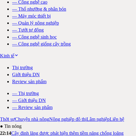
—
Công nghệ cao
—
Thổ nhưỡng & phân bón
—
Máy móc thiết bị
—
Quản lý nông nghiệp
—
Tưới tự động
—
Công nghệ sinh học
—
Công nghệ giống cây trồng
Kinh tế
Thị trường
Giới thiệu DN
Review sản phẩm
—
Thị trường
—
Giới thiệu DN
—
Review sản phẩm
Thời sự
Chuyện nhà nông
Nông nghiệp đô thị
Lâm nghiệp
Liên hệ
● Tin nóng
22:14
Cây đinh lăng được phát hiện thêm tiềm năng chống loãng