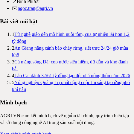
📍
Bình Phước
✉️
ngoc.tran@agri.vn
Bài viết nổi bật
1
Từ nghề giáo đến mô hình nuôi tôm, cua tự nhiên lãi hơn 1,2
tỷ đồng
2
An Giang nâng cảnh báo cháy rừng, siết trực 24/24 giờ mùa
khô
3
Cá măng sông Đà: cọp nước siêu hiếm, dữ dằn và khó đánh
bắt
4
Lào Cai dành 3.561 tỷ đồng tạo đột phá nông thôn năm 2026
5
Nông nghiệp Quảng Trị phát động cuộc thi sáng tạo ứng phó
khí hậu
Minh bạch
AGRI.VN cam kết minh bạch về nguồn tài chính, quy trình biên tập
và sử dụng công nghệ AI trong sản xuất nội dung.