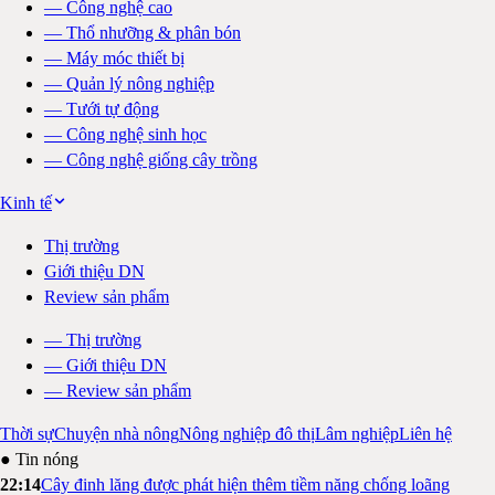
—
Công nghệ cao
—
Thổ nhưỡng & phân bón
—
Máy móc thiết bị
—
Quản lý nông nghiệp
—
Tưới tự động
—
Công nghệ sinh học
—
Công nghệ giống cây trồng
Kinh tế
Thị trường
Giới thiệu DN
Review sản phẩm
—
Thị trường
—
Giới thiệu DN
—
Review sản phẩm
Thời sự
Chuyện nhà nông
Nông nghiệp đô thị
Lâm nghiệp
Liên hệ
● Tin nóng
22:14
Cây đinh lăng được phát hiện thêm tiềm năng chống loãng