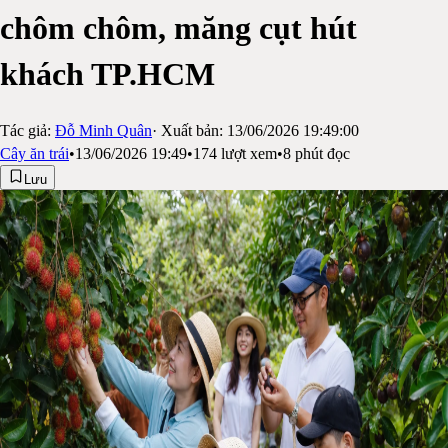
chôm chôm, măng cụt hút
khách TP.HCM
Tác giả:
Đỗ Minh Quân
· Xuất bản:
13/06/2026 19:49:00
Cây ăn trái
•
13/06/2026 19:49
•
174
lượt xem
•
8
phút đọc
Lưu