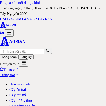
Bỏ qua đến nội dung chính
Thứ Sáu, ngày 7 tháng 8 năm 2026
|
Hà Nội 24°C · ĐBSCL 31°C ·
Tây Nguyên 26°C
USD 24.820đ
·
Gạo XK $645
·
RSS
Đăng nhập
Đăng ký
Chuyên mục
Trang chủ
Trồng trọt
Hoa cây cảnh
Cây ăn trái
Cây rau màu
Cây lương thực
Cây công nghiệp