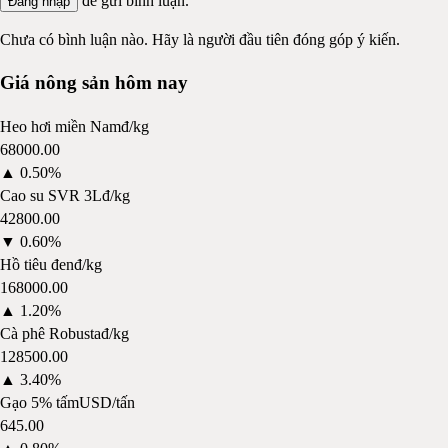
để gửi bình luận.
Đăng nhập
Chưa có bình luận nào. Hãy là người đầu tiên đóng góp ý kiến.
Giá nông sản hôm nay
Heo hơi miền Nam
đ/kg
68000.00
▲
0.50%
Cao su SVR 3L
đ/kg
42800.00
▼
0.60%
Hồ tiêu đen
đ/kg
168000.00
▲
1.20%
Cà phê Robusta
đ/kg
128500.00
▲
3.40%
Gạo 5% tấm
USD/tấn
645.00