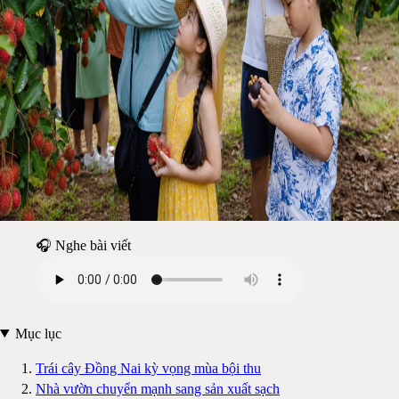
🎧 Nghe bài viết
Mục lục
Trái cây Đồng Nai kỳ vọng mùa bội thu
Nhà vườn chuyển mạnh sang sản xuất sạch