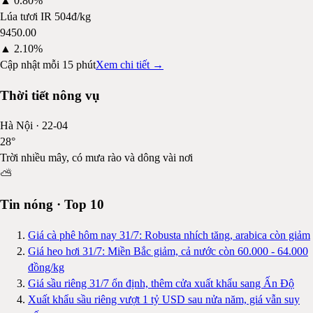
▲
0.80%
Lúa tươi IR 504
đ/kg
9450.00
▲
2.10%
Cập nhật mỗi 15 phút
Xem chi tiết →
Thời tiết nông vụ
Hà Nội
·
22-04
28
°
Trời nhiều mây, có mưa rào và dông vài nơi
⛅
Tin nóng · Top 10
Giá cà phê hôm nay 31/7: Robusta nhích tăng, arabica còn giảm
Giá heo hơi 31/7: Miền Bắc giảm, cả nước còn 60.000 - 64.000
đồng/kg
Giá sầu riêng 31/7 ổn định, thêm cửa xuất khẩu sang Ấn Độ
Xuất khẩu sầu riêng vượt 1 tỷ USD sau nửa năm, giá vẫn suy