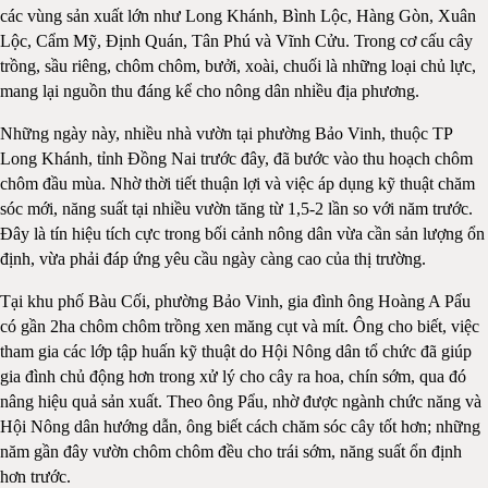
các vùng sản xuất lớn như Long Khánh, Bình Lộc, Hàng Gòn, Xuân
Lộc, Cẩm Mỹ, Định Quán, Tân Phú và Vĩnh Cửu. Trong cơ cấu cây
trồng, sầu riêng, chôm chôm, bưởi, xoài, chuối là những loại chủ lực,
mang lại nguồn thu đáng kể cho nông dân nhiều địa phương.
Những ngày này, nhiều nhà vườn tại phường Bảo Vinh, thuộc TP
Long Khánh, tỉnh Đồng Nai trước đây, đã bước vào thu hoạch chôm
chôm đầu mùa. Nhờ thời tiết thuận lợi và việc áp dụng kỹ thuật chăm
sóc mới, năng suất tại nhiều vườn tăng từ 1,5-2 lần so với năm trước.
Đây là tín hiệu tích cực trong bối cảnh nông dân vừa cần sản lượng ổn
định, vừa phải đáp ứng yêu cầu ngày càng cao của thị trường.
Tại khu phố Bàu Cối, phường Bảo Vinh, gia đình ông Hoàng A Pẩu
có gần 2ha chôm chôm trồng xen măng cụt và mít. Ông cho biết, việc
tham gia các lớp tập huấn kỹ thuật do Hội Nông dân tổ chức đã giúp
gia đình chủ động hơn trong xử lý cho cây ra hoa, chín sớm, qua đó
nâng hiệu quả sản xuất. Theo ông Pẩu, nhờ được ngành chức năng và
Hội Nông dân hướng dẫn, ông biết cách chăm sóc cây tốt hơn; những
năm gần đây vườn chôm chôm đều cho trái sớm, năng suất ổn định
hơn trước.