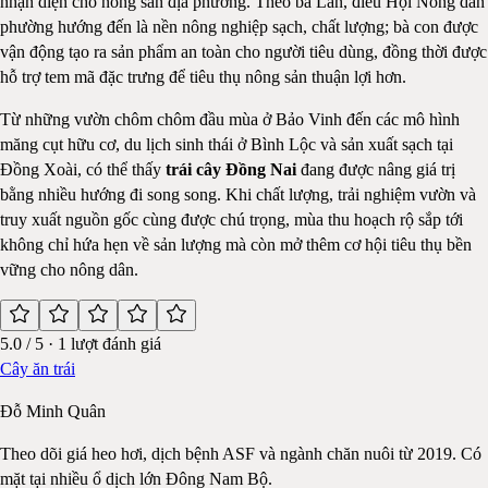
nhận diện cho nông sản địa phương. Theo bà Lan, điều Hội Nông dân
phường hướng đến là nền nông nghiệp sạch, chất lượng; bà con được
vận động tạo ra sản phẩm an toàn cho người tiêu dùng, đồng thời được
hỗ trợ tem mã đặc trưng để tiêu thụ nông sản thuận lợi hơn.
Từ những vườn chôm chôm đầu mùa ở Bảo Vinh đến các mô hình
măng cụt hữu cơ, du lịch sinh thái ở Bình Lộc và sản xuất sạch tại
Đồng Xoài, có thể thấy
trái cây Đồng Nai
đang được nâng giá trị
bằng nhiều hướng đi song song. Khi chất lượng, trải nghiệm vườn và
truy xuất nguồn gốc cùng được chú trọng, mùa thu hoạch rộ sắp tới
không chỉ hứa hẹn về sản lượng mà còn mở thêm cơ hội tiêu thụ bền
vững cho nông dân.
5.0
/ 5 ·
1
lượt đánh giá
Cây ăn trái
Đỗ Minh Quân
Theo dõi giá heo hơi, dịch bệnh ASF và ngành chăn nuôi từ 2019. Có
mặt tại nhiều ổ dịch lớn Đông Nam Bộ.