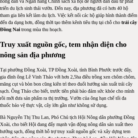
nông dân và Ngân hàng Chính sách xã hội để người dân đầu tư phát
triển du lịch sinh thái vườn. Đến nay, địa phương đã có hơn 40 hộ
tham gia liên kết làm du lịch. Việc kết nối các hộ giúp hình thành điểm
đến đa dạng hơn, đồng thời tạo thêm kênh tiêu thụ tại chỗ cho
trái cây
Đồng Nai
trong mùa thu hoạch.
Truy xuất nguồn gốc, tem nhận diện cho
nông sản địa phương
Tại phường Đồng Xoài, TP Đồng Xoài, tỉnh Bình Phước trước đây,
gia đình ông Lê Vinh Thảo với hơn 2,5ha điều trồng xen chôm chôm,
măng cụt và bòn bon cũng kiên trì theo đuổi hướng sản xuất trái cây
sạch. Ông Thảo cho biết, trước tiên phải bảo đảm sức khỏe cho mình
rồi mới đưa sản phẩm ra thị trường. Vườn của ông hạn chế tối đa
thuốc bảo vệ thực vật, cây lớn gần như không sử dụng.
Bà Nguyễn Thị Thu Lan, Phó Chủ tịch Hội Nông dân phường Đồng
Xoài, cho biết Hội đang đẩy mạnh vận động nông dân sản xuất theo
hướng sạch, đồng thời hỗ trợ truy xuất nguồn gốc và xây dựng tem