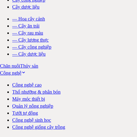
Cây dược liệu
—
Hoa cây cảnh
—
Cây ăn trái
—
Cây rau màu
—
Cây lương thực
—
Cây công nghiệp
—
Cây dược liệu
Chăn nuôi
Thủy sản
Công nghệ
Công nghệ cao
Thổ nhưỡng & phân bón
Máy móc thiết bị
Quản lý nông nghiệp
Tưới tự động
Công nghệ sinh học
Công nghệ giống cây trồng