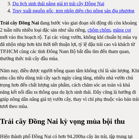
Du lịch sinh thái nâng giá trị trái cây Đồng Nai
Truy xuất nguồn gốc, tem nhận diện cho nông sản địa phương
Trái cây Đồng Nai
đang bước vào giai đoạn sôi động dù còn khoảng
2 tuần nữa nhiều loại đặc sản như sầu riêng,
chôm chôm
,
măng cụt
mới vào thu hoạch rộ. Tại các vùng vườn, không khí chuẩn bị mùa vụ
đã nhộn nhịp hơn khi thời tiết thuận lợi, tỷ lệ đậu trái cao và khách từ
TP.HCM cùng các tỉnh Đông Nam Bộ bắt đầu tìm đến tham quan,
thưởng thức trái cây đầu mùa.
Năm nay, điều được người trồng quan tâm không chỉ là sản lượng. Khi
nhu cầu tiêu dùng trái cây sạch ngày càng tăng, nhiều nhà vườn chú
trọng hơn đến chất lượng sản phẩm, cách chăm sóc an toàn và khả
năng kết nối đầu ra thông qua du lịch sinh thái. Đây cũng là hướng đi
giúp nông dân nâng giá trị vườn cây, thay vì chỉ phụ thuộc vào bán trái
tươi theo mùa.
Trái cây Đồng Nai kỳ vọng mùa bội thu
Hiện thành phố Đồng Nai có hơn 94.200ha cây ăn trái, tập trung tại