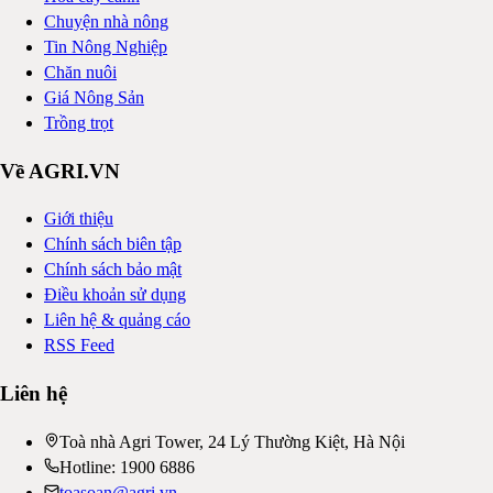
Chuyện nhà nông
Tin Nông Nghiệp
Chăn nuôi
Giá Nông Sản
Trồng trọt
Về AGRI.VN
Giới thiệu
Chính sách biên tập
Chính sách bảo mật
Điều khoản sử dụng
Liên hệ & quảng cáo
RSS Feed
Liên hệ
Toà nhà Agri Tower, 24 Lý Thường Kiệt, Hà Nội
Hotline: 1900 6886
toasoan@agri.vn