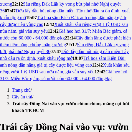
xương
22:12
Sầu riêng Đắk Lắk kỳ vọng bứt phá nhờ Nghị quyết
36
07:47
Dừa lấy dầu hút nông dân miền Tây nhờ đầu ra ổn định, xuất
khẩu rộng mở
19:07
Trà hoa sâm Kiên Đài: anh nông dân nâng giá trị
cây dược liệu vùng cao
12:42
Xuất khẩu sầu riêng vượt 1 tỷ USD sau
nửa năm, giá vẫn suy yếu
12:42
Giá heo hơi 31/7: Miền Bắc giảm, cả
nước còn 60.000 - 64.000 đồng/kg
22:14
Cây đinh lăng được phát hiện
thêm tiềm năng chống loãng xương
22:12
Sầu riêng Đắk Lắk kỳ vọng
bứt phá nhờ Nghị quyết 36
07:47
Dừa lấy dầu hút nông dân miền Tây
nhờ đầu ra ổn định, xuất khẩu rộng mở
19:07
Trà hoa sâm Kiên Đài:
anh nông dân nâng giá trị cây dược liệu vùng cao
12:42
Xuất khẩu sầu
riêng vượt 1 tỷ USD sau nửa năm, giá vẫn suy yếu
12:42
Giá heo hơi
31/7: Miền Bắc giảm, cả nước còn 60.000 - 64.000 đồng/kg
Trang chủ
/
Cây ăn trái
/
Trái cây Đồng Nai vào vụ: vườn chôm chôm, măng cụt hút
khách TP.HCM
Trái cây Đồng Nai vào vụ: vườn