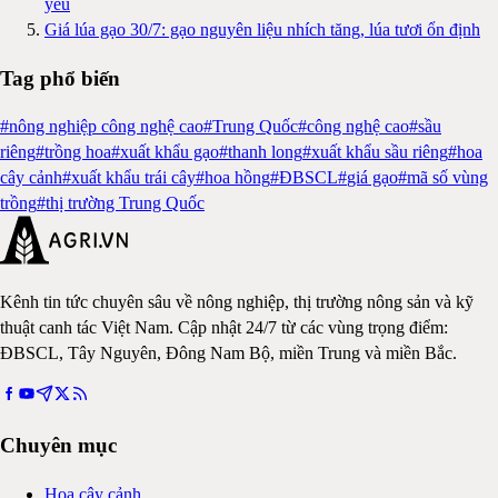
yếu
Giá lúa gạo 30/7: gạo nguyên liệu nhích tăng, lúa tươi ổn định
Tag phổ biến
#
nông nghiệp công nghệ cao
#
Trung Quốc
#
công nghệ cao
#
sầu
riêng
#
trồng hoa
#
xuất khẩu gạo
#
thanh long
#
xuất khẩu sầu riêng
#
hoa
cây cảnh
#
xuất khẩu trái cây
#
hoa hồng
#
ĐBSCL
#
giá gạo
#
mã số vùng
trồng
#
thị trường Trung Quốc
Kênh tin tức chuyên sâu về nông nghiệp, thị trường nông sản và kỹ
thuật canh tác Việt Nam. Cập nhật 24/7 từ các vùng trọng điểm:
ĐBSCL, Tây Nguyên, Đông Nam Bộ, miền Trung và miền Bắc.
Chuyên mục
Hoa cây cảnh