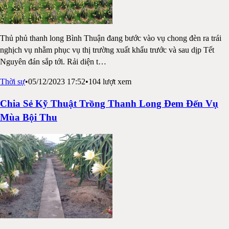
Thủ phủ thanh long Bình Thuận đang bước vào vụ chong đèn ra trái
nghịch vụ nhằm phục vụ thị trường xuất khẩu trước và sau dịp Tết
Nguyên đán sắp tới. Rải diện t
…
Thời sự
•
05/12/2023 17:52
•
104
lượt xem
Chia Sẻ Kỹ Thuật Trồng Thanh Long Đem Đến Vụ
Mùa Bội Thu