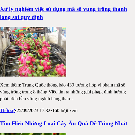
Xử lý nghiêm việc sử dụng mã số vùng trồng thanh
long sai quy định
Xem thêm: Trung Quốc thông báo 439 trường hợp vi phạm mã số
vùng trồng trong 8 tháng Việc tìm ra những giải pháp, định hướng
phát triển bền vững ngành hàng than
…
Thời sự
•
25/09/2023 17:32
•
160
lượt xem
Tìm Hiểu Những Loại Cây Ăn Quả Dễ Trồng Nhất