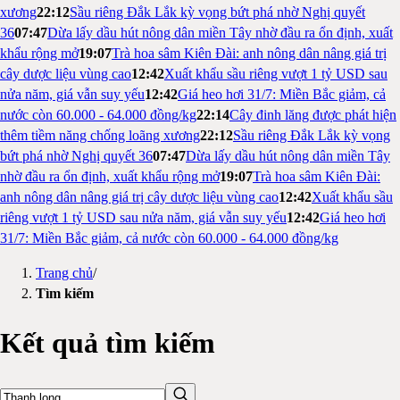
xương
22:12
Sầu riêng Đắk Lắk kỳ vọng bứt phá nhờ Nghị quyết
36
07:47
Dừa lấy dầu hút nông dân miền Tây nhờ đầu ra ổn định, xuất
khẩu rộng mở
19:07
Trà hoa sâm Kiên Đài: anh nông dân nâng giá trị
cây dược liệu vùng cao
12:42
Xuất khẩu sầu riêng vượt 1 tỷ USD sau
nửa năm, giá vẫn suy yếu
12:42
Giá heo hơi 31/7: Miền Bắc giảm, cả
nước còn 60.000 - 64.000 đồng/kg
22:14
Cây đinh lăng được phát hiện
thêm tiềm năng chống loãng xương
22:12
Sầu riêng Đắk Lắk kỳ vọng
bứt phá nhờ Nghị quyết 36
07:47
Dừa lấy dầu hút nông dân miền Tây
nhờ đầu ra ổn định, xuất khẩu rộng mở
19:07
Trà hoa sâm Kiên Đài:
anh nông dân nâng giá trị cây dược liệu vùng cao
12:42
Xuất khẩu sầu
riêng vượt 1 tỷ USD sau nửa năm, giá vẫn suy yếu
12:42
Giá heo hơi
31/7: Miền Bắc giảm, cả nước còn 60.000 - 64.000 đồng/kg
Trang chủ
/
Tìm kiếm
Kết quả tìm kiếm