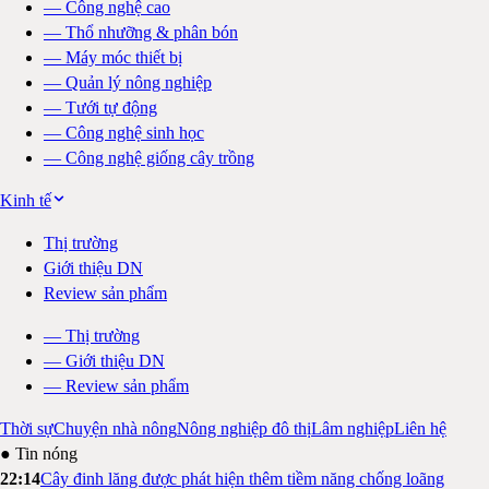
—
Công nghệ cao
—
Thổ nhưỡng & phân bón
—
Máy móc thiết bị
—
Quản lý nông nghiệp
—
Tưới tự động
—
Công nghệ sinh học
—
Công nghệ giống cây trồng
Kinh tế
Thị trường
Giới thiệu DN
Review sản phẩm
—
Thị trường
—
Giới thiệu DN
—
Review sản phẩm
Thời sự
Chuyện nhà nông
Nông nghiệp đô thị
Lâm nghiệp
Liên hệ
● Tin nóng
22:14
Cây đinh lăng được phát hiện thêm tiềm năng chống loãng