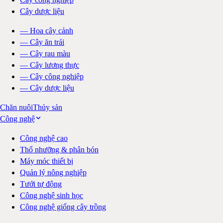
Cây dược liệu
—
Hoa cây cảnh
—
Cây ăn trái
—
Cây rau màu
—
Cây lương thực
—
Cây công nghiệp
—
Cây dược liệu
Chăn nuôi
Thủy sản
Công nghệ
Công nghệ cao
Thổ nhưỡng & phân bón
Máy móc thiết bị
Quản lý nông nghiệp
Tưới tự động
Công nghệ sinh học
Công nghệ giống cây trồng