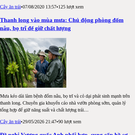
Cây ăn trái
•
07/08/2020 13:57
•
125
lượt xem
Thanh long vào mùa mưa: Chủ động phòng đốm
nâu, bọ trĩ để giữ chất lượng
Mưa kéo dài làm bệnh đốm nâu, bọ trĩ và cỏ dại phát sinh mạnh trên
thanh long. Chuyên gia khuyến cáo nhà vườn phòng sớm, quản lý
tổng hợp để giữ năng suất và chất lượng trái
…
Cây ăn trái
•
29/05/2026 21:47
•
90
lượt xem
Đề nghị Vương quốc Anh phối hợp, cung cấp hồ sơ