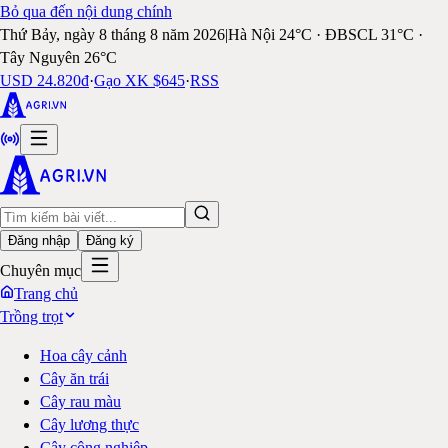
Bỏ qua đến nội dung chính
Thứ Bảy, ngày 8 tháng 8 năm 2026
|
Hà Nội 24°C · ĐBSCL 31°C ·
Tây Nguyên 26°C
USD 24.820đ
·
Gạo XK $645
·
RSS
Đăng nhập
Đăng ký
Chuyên mục
Trang chủ
Trồng trọt
Hoa cây cảnh
Cây ăn trái
Cây rau màu
Cây lương thực
Cây công nghiệp