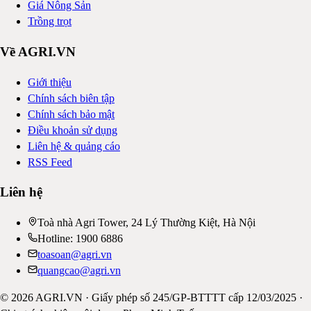
Giá Nông Sản
Trồng trọt
Về AGRI.VN
Giới thiệu
Chính sách biên tập
Chính sách bảo mật
Điều khoản sử dụng
Liên hệ & quảng cáo
RSS Feed
Liên hệ
Toà nhà Agri Tower, 24 Lý Thường Kiệt, Hà Nội
Hotline: 1900 6886
toasoan@agri.vn
quangcao@agri.vn
©
2026
AGRI.VN · Giấy phép số 245/GP-BTTTT cấp 12/03/2025 ·