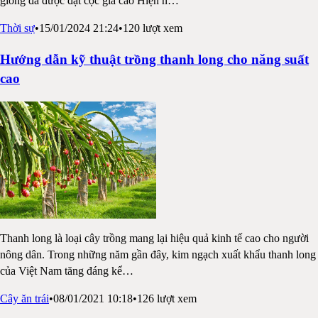
giống đã được đặt cọc giá cao Hiện n
…
Thời sự
•
15/01/2024 21:24
•
120
lượt xem
Hướng dẫn kỹ thuật trồng thanh long cho năng suất
cao
Thanh long là loại cây trồng mang lại hiệu quả kinh tế cao cho người
nông dân. Trong những năm gần đây, kim ngạch xuất khẩu thanh long
của Việt Nam tăng đáng kể
…
Cây ăn trái
•
08/01/2021 10:18
•
126
lượt xem