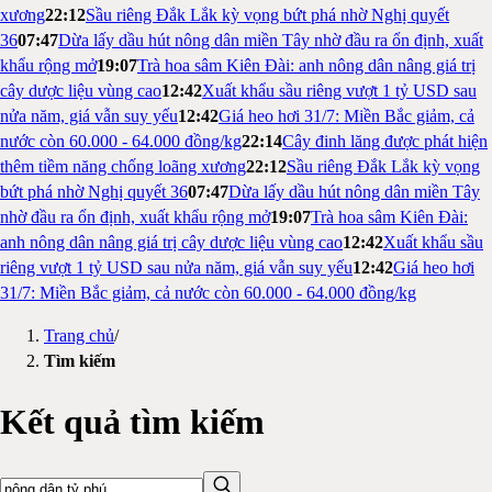
xương
22:12
Sầu riêng Đắk Lắk kỳ vọng bứt phá nhờ Nghị quyết
36
07:47
Dừa lấy dầu hút nông dân miền Tây nhờ đầu ra ổn định, xuất
khẩu rộng mở
19:07
Trà hoa sâm Kiên Đài: anh nông dân nâng giá trị
cây dược liệu vùng cao
12:42
Xuất khẩu sầu riêng vượt 1 tỷ USD sau
nửa năm, giá vẫn suy yếu
12:42
Giá heo hơi 31/7: Miền Bắc giảm, cả
nước còn 60.000 - 64.000 đồng/kg
22:14
Cây đinh lăng được phát hiện
thêm tiềm năng chống loãng xương
22:12
Sầu riêng Đắk Lắk kỳ vọng
bứt phá nhờ Nghị quyết 36
07:47
Dừa lấy dầu hút nông dân miền Tây
nhờ đầu ra ổn định, xuất khẩu rộng mở
19:07
Trà hoa sâm Kiên Đài:
anh nông dân nâng giá trị cây dược liệu vùng cao
12:42
Xuất khẩu sầu
riêng vượt 1 tỷ USD sau nửa năm, giá vẫn suy yếu
12:42
Giá heo hơi
31/7: Miền Bắc giảm, cả nước còn 60.000 - 64.000 đồng/kg
Trang chủ
/
Tìm kiếm
Kết quả tìm kiếm