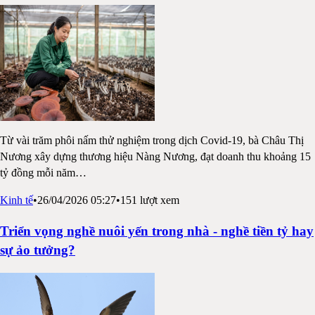
Từ vài trăm phôi nấm thử nghiệm trong dịch Covid-19, bà Châu Thị
Nương xây dựng thương hiệu Nàng Nương, đạt doanh thu khoảng 15
tỷ đồng mỗi năm
…
Kinh tế
•
26/04/2026 05:27
•
151
lượt xem
Triển vọng nghề nuôi yến trong nhà - nghề tiền tỷ hay
sự ảo tưởng?