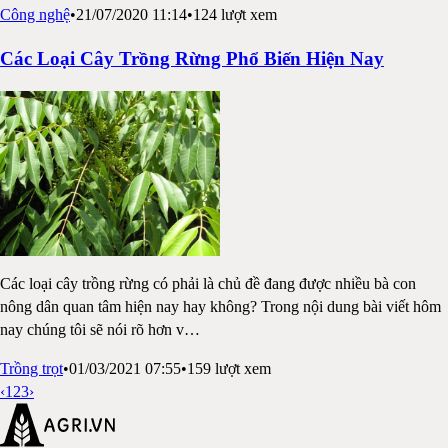
Công nghệ
•
21/07/2020 11:14
•
124
lượt xem
Các Loại Cây Trồng Rừng Phổ Biến Hiện Nay
Các loại cây trồng rừng có phải là chủ đề đang được nhiều bà con
nông dân quan tâm hiện nay hay không? Trong nội dung bài viết hôm
nay chúng tôi sẽ nói rõ hơn v
…
Trồng trọt
•
01/03/2021 07:55
•
159
lượt xem
‹
1
2
3
›