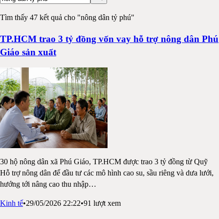
Tìm thấy 47 kết quả cho "nông dân tỷ phú"
TP.HCM trao 3 tỷ đồng vốn vay hỗ trợ nông dân Phú
Giáo sản xuất
30 hộ nông dân xã Phú Giáo, TP.HCM được trao 3 tỷ đồng từ Quỹ
Hỗ trợ nông dân để đầu tư các mô hình cao su, sầu riêng và dưa lưới,
hướng tới nâng cao thu nhập
…
Kinh tế
•
29/05/2026 22:22
•
91
lượt xem