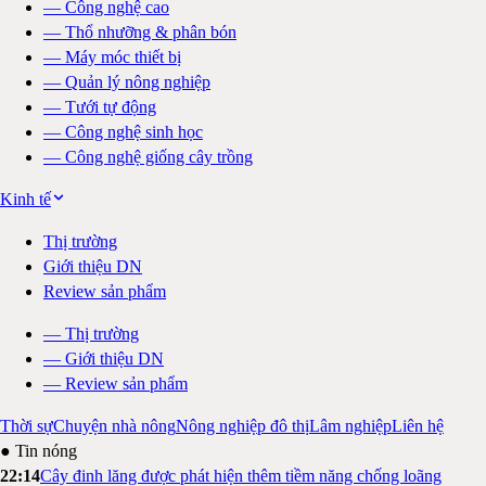
—
Công nghệ cao
—
Thổ nhưỡng & phân bón
—
Máy móc thiết bị
—
Quản lý nông nghiệp
—
Tưới tự động
—
Công nghệ sinh học
—
Công nghệ giống cây trồng
Kinh tế
Thị trường
Giới thiệu DN
Review sản phẩm
—
Thị trường
—
Giới thiệu DN
—
Review sản phẩm
Thời sự
Chuyện nhà nông
Nông nghiệp đô thị
Lâm nghiệp
Liên hệ
● Tin nóng
22:14
Cây đinh lăng được phát hiện thêm tiềm năng chống loãng