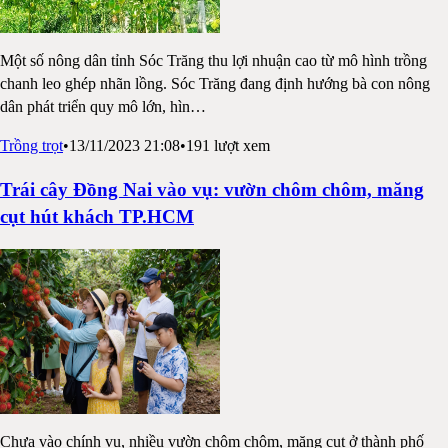
Một số nông dân tỉnh Sóc Trăng thu lợi nhuận cao từ mô hình trồng
chanh leo ghép nhãn lồng. Sóc Trăng đang định hướng bà con nông
dân phát triển quy mô lớn, hìn
…
Trồng trọt
•
13/11/2023 21:08
•
191
lượt xem
Trái cây Đồng Nai vào vụ: vườn chôm chôm, măng
cụt hút khách TP.HCM
Chưa vào chính vụ, nhiều vườn chôm chôm, măng cụt ở thành phố