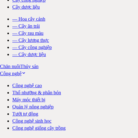
Cây dược liệu
—
Hoa cây cảnh
—
Cây ăn trái
—
Cây rau màu
—
Cây lương thực
—
Cây công nghiệp
—
Cây dược liệu
Chăn nuôi
Thủy sản
Công nghệ
Công nghệ cao
Thổ nhưỡng & phân bón
Máy móc thiết bị
Quản lý nông nghiệp
Tưới tự động
Công nghệ sinh học
Công nghệ giống cây trồng