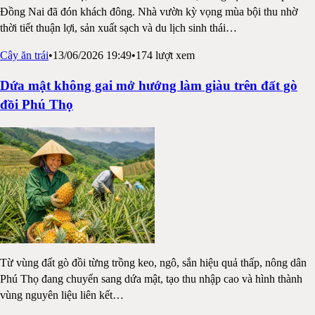
Đồng Nai đã đón khách đông. Nhà vườn kỳ vọng mùa bội thu nhờ
thời tiết thuận lợi, sản xuất sạch và du lịch sinh thái
…
Cây ăn trái
•
13/06/2026 19:49
•
174
lượt xem
Dứa mật không gai mở hướng làm giàu trên đất gò
đồi Phú Thọ
Từ vùng đất gò đồi từng trồng keo, ngô, sắn hiệu quả thấp, nông dân
Phú Thọ đang chuyển sang dứa mật, tạo thu nhập cao và hình thành
vùng nguyên liệu liên kết
…