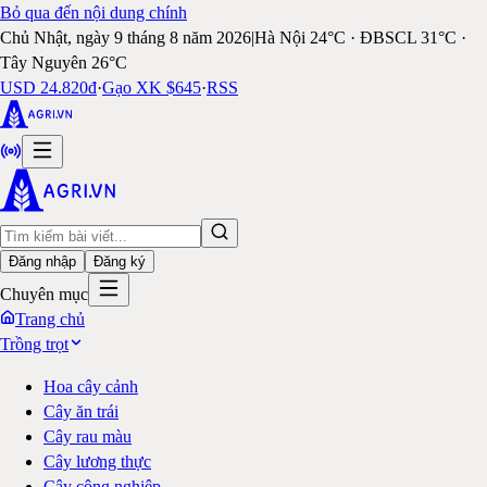
Bỏ qua đến nội dung chính
Chủ Nhật, ngày 9 tháng 8 năm 2026
|
Hà Nội 24°C · ĐBSCL 31°C ·
Tây Nguyên 26°C
USD 24.820đ
·
Gạo XK $645
·
RSS
Đăng nhập
Đăng ký
Chuyên mục
Trang chủ
Trồng trọt
Hoa cây cảnh
Cây ăn trái
Cây rau màu
Cây lương thực
Cây công nghiệp