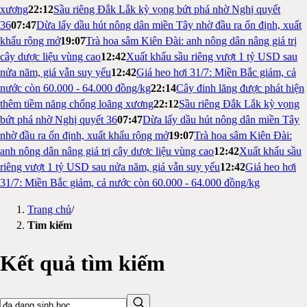
xương
22:12
Sầu riêng Đắk Lắk kỳ vọng bứt phá nhờ Nghị quyết
36
07:47
Dừa lấy dầu hút nông dân miền Tây nhờ đầu ra ổn định, xuất
khẩu rộng mở
19:07
Trà hoa sâm Kiên Đài: anh nông dân nâng giá trị
cây dược liệu vùng cao
12:42
Xuất khẩu sầu riêng vượt 1 tỷ USD sau
nửa năm, giá vẫn suy yếu
12:42
Giá heo hơi 31/7: Miền Bắc giảm, cả
nước còn 60.000 - 64.000 đồng/kg
22:14
Cây đinh lăng được phát hiện
thêm tiềm năng chống loãng xương
22:12
Sầu riêng Đắk Lắk kỳ vọng
bứt phá nhờ Nghị quyết 36
07:47
Dừa lấy dầu hút nông dân miền Tây
nhờ đầu ra ổn định, xuất khẩu rộng mở
19:07
Trà hoa sâm Kiên Đài:
anh nông dân nâng giá trị cây dược liệu vùng cao
12:42
Xuất khẩu sầu
riêng vượt 1 tỷ USD sau nửa năm, giá vẫn suy yếu
12:42
Giá heo hơi
31/7: Miền Bắc giảm, cả nước còn 60.000 - 64.000 đồng/kg
Trang chủ
/
Tìm kiếm
Kết quả tìm kiếm