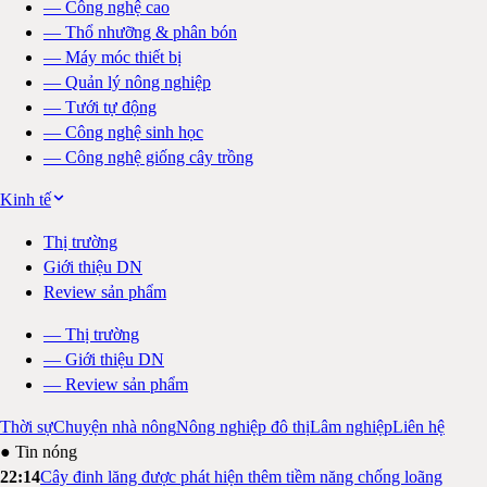
—
Công nghệ cao
—
Thổ nhưỡng & phân bón
—
Máy móc thiết bị
—
Quản lý nông nghiệp
—
Tưới tự động
—
Công nghệ sinh học
—
Công nghệ giống cây trồng
Kinh tế
Thị trường
Giới thiệu DN
Review sản phẩm
—
Thị trường
—
Giới thiệu DN
—
Review sản phẩm
Thời sự
Chuyện nhà nông
Nông nghiệp đô thị
Lâm nghiệp
Liên hệ
● Tin nóng
22:14
Cây đinh lăng được phát hiện thêm tiềm năng chống loãng