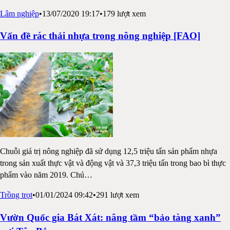
Lâm nghiệp
•
13/07/2020 19:17
•
179
lượt xem
Vấn đề rác thải nhựa trong nông nghiệp [FAO]
Chuỗi giá trị nông nghiệp đã sử dụng 12,5 triệu tấn sản phẩm nhựa
trong sản xuất thực vật và động vật và 37,3 triệu tấn trong bao bì thực
phẩm vào năm 2019. Chú
…
Trồng trọt
•
01/01/2024 09:42
•
291
lượt xem
Vườn Quốc gia Bát Xát: nâng tầm “bảo tàng xanh”