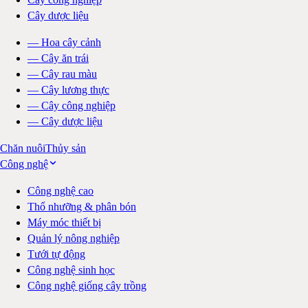
Cây dược liệu
—
Hoa cây cảnh
—
Cây ăn trái
—
Cây rau màu
—
Cây lương thực
—
Cây công nghiệp
—
Cây dược liệu
Chăn nuôi
Thủy sản
Công nghệ
Công nghệ cao
Thổ nhưỡng & phân bón
Máy móc thiết bị
Quản lý nông nghiệp
Tưới tự động
Công nghệ sinh học
Công nghệ giống cây trồng