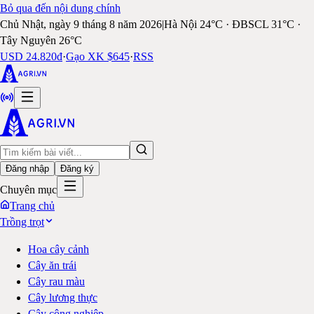
Bỏ qua đến nội dung chính
Chủ Nhật, ngày 9 tháng 8 năm 2026
|
Hà Nội 24°C · ĐBSCL 31°C ·
Tây Nguyên 26°C
USD 24.820đ
·
Gạo XK $645
·
RSS
Đăng nhập
Đăng ký
Chuyên mục
Trang chủ
Trồng trọt
Hoa cây cảnh
Cây ăn trái
Cây rau màu
Cây lương thực
Cây công nghiệp